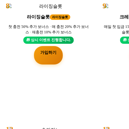
8
9
라이징슬롯
크레
라이징슬롯
첫 충전 50% 추가 보너스 · 매 충전 20% 추가 보너
매일 첫 입금 15
스 · 재충전 10% 추가 보너스
슬롯
🎁 상시 이벤트 진행합니다.
🎁
가입하기