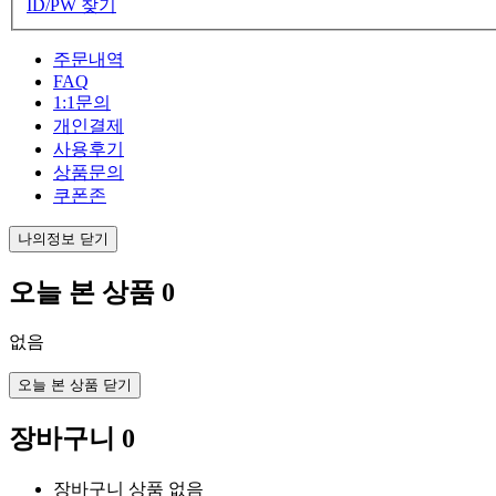
ID/PW 찾기
주문내역
FAQ
1:1문의
개인결제
사용후기
상품문의
쿠폰존
나의정보 닫기
오늘 본 상품
0
없음
오늘 본 상품 닫기
장바구니
0
장바구니 상품 없음