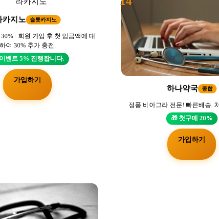
14
라카지노
슬롯카지노
30% · 회원 가입 후 첫 입금액에 대
하여 30% 추가 충전.
 이벤트 5% 진행합니다.
가입하기
하나약국
종합
정품 비아그라 전문! 빠른배송. 
🎁 첫구매 20%
가입하기