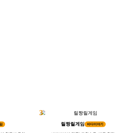
3
릴짱릴게임
임
바다이야기